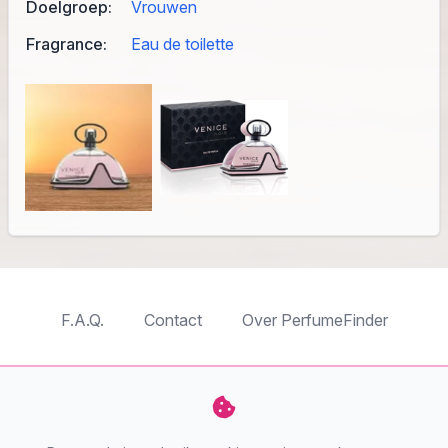
Doelgroep:
Vrouwen
Fragrance:
Eau de toilette
F.A.Q.
Contact
Over PerfumeFinder
TableTopFinder
ToyBricksFinder
PuzzleFinder
PlaymoFinder