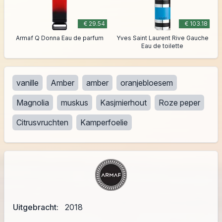
€ 29.54
€ 103.18
Armaf Q Donna Eau de parfum
Yves Saint Laurent Rive Gauche
Eau de toilette
vanille
Amber
amber
oranjebloesem
Magnolia
muskus
Kasjmierhout
Roze peper
Citrusvruchten
Kamperfoelie
Uitgebracht:
2018