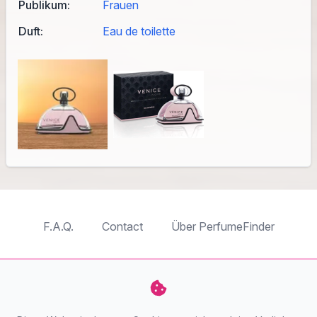
Publikum:
Frauen
Duft:
Eau de toilette
F.A.Q.
Contact
Über PerfumeFinder
TableTopFinder
ToyBricksFinder
PuzzleFinder
PlaymoFinder