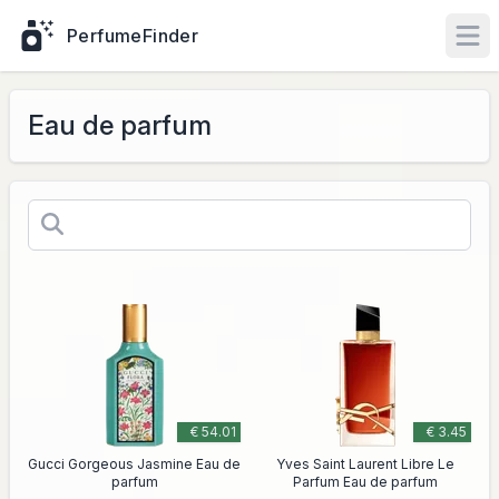
PerfumeFinder
Ope
Eau de parfum
€ 54.01
€ 3.45
Gucci Gorgeous Jasmine Eau de
Yves Saint Laurent Libre Le
parfum
Parfum Eau de parfum