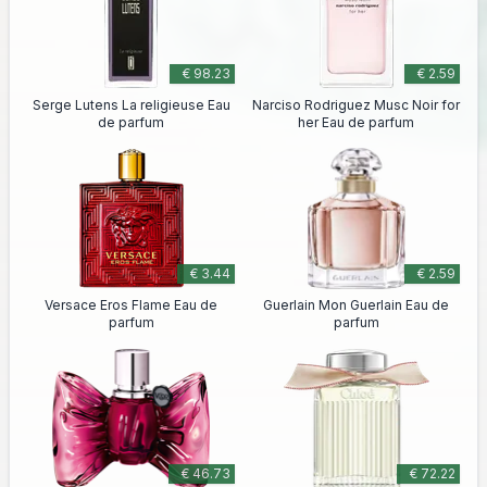
€ 98.23
€ 2.59
Serge Lutens La religieuse Eau
Narciso Rodriguez Musc Noir for
de parfum
her Eau de parfum
€ 3.44
€ 2.59
Versace Eros Flame Eau de
Guerlain Mon Guerlain Eau de
parfum
parfum
€ 46.73
€ 72.22