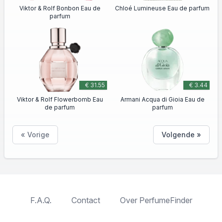
Viktor & Rolf Bonbon Eau de
Chloé Lumineuse Eau de parfum
parfum
€ 31.55
€ 3.44
Viktor & Rolf Flowerbomb Eau
Armani Acqua di Gioia Eau de
de parfum
parfum
« Vorige
Volgende »
F.A.Q.
Contact
Over PerfumeFinder