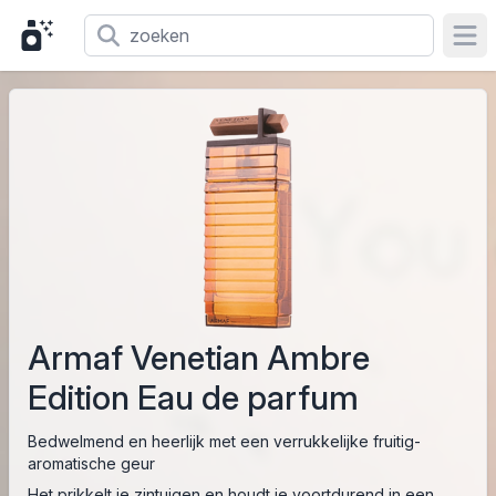
Ope
Armaf Venetian Ambre
Edition Eau de parfum
Bedwelmend en heerlijk met een verrukkelijke fruitig-
aromatische geur
Het prikkelt je zintuigen en houdt je voortdurend in een