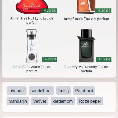
€ 23.66
€ 30.94
Armaf Tres Nuit Lyric Eau de
Armaf Aura Eau de parfum
parfum
€ 21.28
€ 57.64
Armaf Beau Acute Eau de
Burberry Mr. Burberry Eau de
parfum
parfum
lavendel
sandelhout
fruitig
Patchouli
mandarijn
Vetiver
kardemom
Roze peper