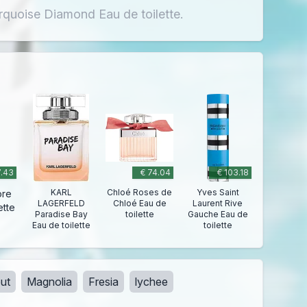
quoise Diamond Eau de toilette.
7.43
€ 74.04
€ 103.18
KARL
Chloé Roses de
Yves Saint
ore
LAGERFELD
Chloé Eau de
Laurent Rive
ette
Paradise Bay
toilette
Gauche Eau de
Eau de toilette
toilette
ut
Magnolia
Fresia
lychee