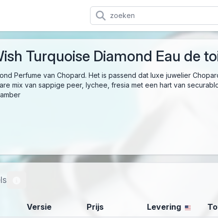
ish Turquoise Diamond Eau de toi
ond Perfume van Chopard. Het is passend dat luxe juwelier Chopa
are mix van sappige peer, lychee, fresia met een hart van securab
 amber
ls
Versie
Prijs
Levering
To