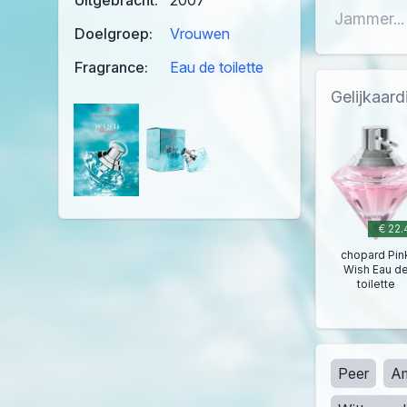
Uitgebracht:
2007
Jammer...
Doelgroep:
Vrouwen
Fragrance:
Eau de toilette
Gelijkaar
€ 22.
chopard Pin
Wish Eau d
toilette
Peer
A