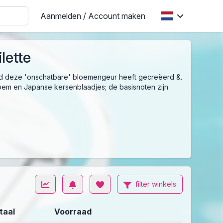
Aanmelden / Account maken
lette
rd deze 'onschatbare' bloemengeur heeft gecreëerd &.
loem en Japanse kersenblaadjes; de basisnoten zijn
filter winkels
taal
Voorraad