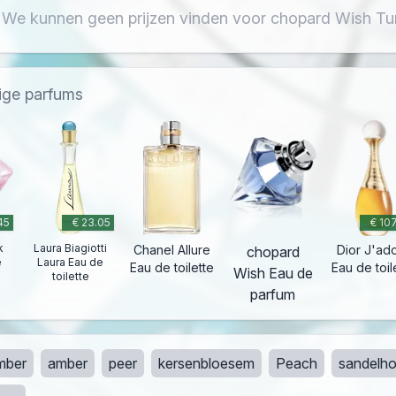
 We kunnen geen prijzen vinden voor chopard Wish Tur
dige parfums
45
€ 23.05
€ 10
k
Laura Biagiotti
Chanel Allure
Dior J'ad
chopard
e
Laura Eau de
Eau de toilette
Eau de toil
Wish Eau de
toilette
parfum
mber
amber
peer
kersenbloesem
Peach
sandelho