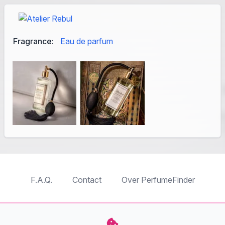
Fragrance:
Eau de parfum
F.A.Q.
Contact
Over PerfumeFinder
TableTopFinder
ToyBricksFinder