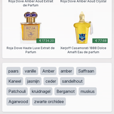
Roja Dove Amber Aoud Extrait
Roja Dove Amber Aoud Crystal
de Parfum
€ 1734.20
€ 77.68
Roja Dove Haute Luxe Extrait de
Xerjoff Casamorati 1888 Dolce
Parfum
Amalfi Eau de parfum
paars
vanille
Amber
amber
Saffraan
Kaneel
jasmijn
ceder
sandelhout
Patchouli
kruidnagel
Bergamot
muskus
Agarwood
zwarte orchidee