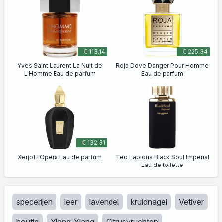
€ 113.14
€ 225.34
Yves Saint Laurent La Nuit de
Roja Dove Danger Pour Homme
L'Homme Eau de parfum
Eau de parfum
€ 132.31
Xerjoff Opera Eau de parfum
Ted Lapidus Black Soul Imperial
Eau de toilette
specerijen
leer
lavendel
kruidnagel
Vetiver
houtig
Ylang-Ylang
Citrusvruchten