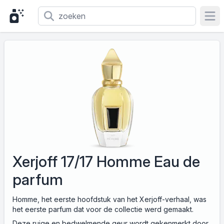
Ope
Xerjoff 17/17 Homme Eau de
parfum
Homme, het eerste hoofdstuk van het Xerjoff-verhaal, was
het eerste parfum dat voor de collectie werd gemaakt.
Deze ruige en bedwelmende geur wordt gekenmerkt door