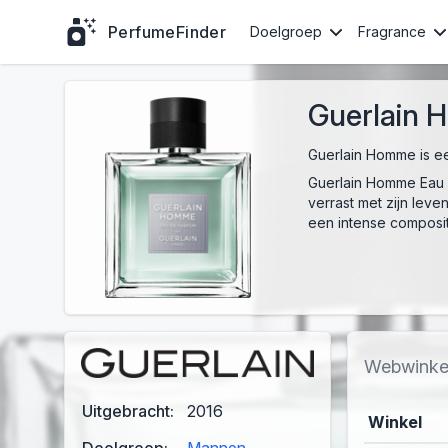
PerfumeFinder
Doelgroep
Fragrance
Guerlain 
Guerlain Homme is ee
Guerlain Homme Eau d
verrast met zijn lev
een intense composit
Webwinke
Uitgebracht:
2016
Winkel
Doelgroep:
Mannen