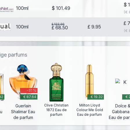
$ 
100ml
$ 101.49
(€ 
£ 
£ 122.00
100ml
£ 9.95
£ 68.50
(€ 
dige parfums
-31 %
82
€ 87.64
€ 19.32
€ 
Clive Christian
Milton Lloyd
Guerlain
Dolce 
1872 Eau de
Colour Me Gold
au
Shalimar Eau
Gabbana
parfum
Eau de parfum
de parfum
Eau de pa