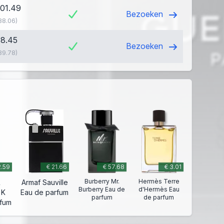
101.49
Bezoeken
88.06)
78.45
Bezoeken
89.78)
2.59
€ 21.66
€ 57.68
€ 3.01
Burberry Mr.
Hermès Terre
&
Armaf Sauville
Burberry Eau de
d'Hermès Eau
 K
Eau de parfum
parfum
de parfum
rfum