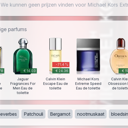
 We kunnen geen prijzen vinden voor Michael Kors Extr
dige parfums
-71.4 %
78
€ 14.03
€ 24.36
€ 1
Jaguar
Calvin Klein
Michael Kors
Calvin Kle
e
Fragrances For
Escape Eau de
Extreme Speed
Obsession 
te
Men Eau de
toilette
Eau de toilette
de toilett
toilette
neverbes
Patchouli
Bergamot
nootmuskaat
bloedsi