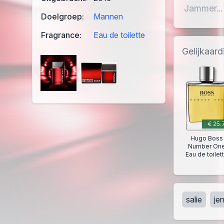
Jammer...
Doelgroep:
Mannen
Fragrance:
Eau de toilette
Gelijkaar
€ 25.
Hugo Boss
Number On
Eau de toilet
salie
je