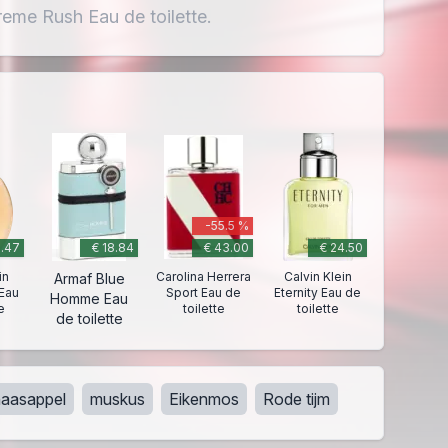
eme Rush Eau de toilette.
-55.5 %
5.47
€ 18.84
€ 43.00
€ 24.50
in
Carolina Herrera
Calvin Klein
Armaf Blue
Eau
Sport Eau de
Eternity Eau de
Homme Eau
e
toilette
toilette
de toilette
naasappel
muskus
Eikenmos
Rode tijm