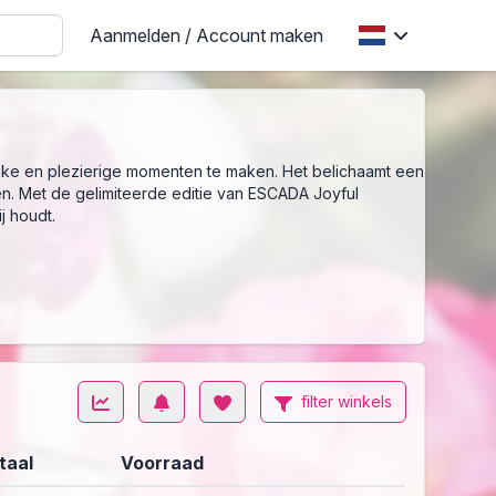
Aanmelden / Account maken
uke en plezierige momenten te maken. Het belichaamt een
n. Met de gelimiteerde editie van ESCADA Joyful
j houdt.
filter winkels
taal
Voorraad