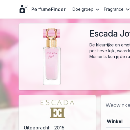
PerfumeFinder
Doelgroep
Fragrance
Escada Jo
De kleurrijke en emo
positieve kijk, waar
Moments kun jij de r
Webwinke
Winkel
Uitgebracht:
2015