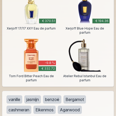
€ 370.51
€ 194.36
Xerjoff 17/17 XXY Eau de parfum
Xerjoff Blue Hope Eau de
parfum
-9.8 %
€ 332.72
Tom Ford Bitter Peach Eau de
Atelier Rebul Istanbul Eau de
parfum
parfum
vanille
jasmijn
benzoë
Bergamot
cashmeran
Eikenmos
Agarwood