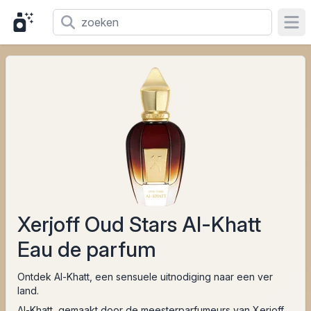
Ope
Xerjoff Oud Stars Al-Khatt
Eau de parfum
Ontdek Al-Khatt, een sensuele uitnodiging naar een ver
land.
Al-Khatt, gemaakt door de meesterparfumeurs van Xerjoff