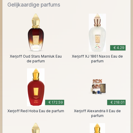
Gelijkaardige parfums
€ 4.29
Xerjoff Oud Stars Mamluk Eau
Xerjoff XJ 1861 Naxos Eau de
de parfum
parfum
€ 172.59
€ 218.01
Xerjoff Red Hoba Eau de parfum
Xerjoff Alexandria II Eau de
parfum