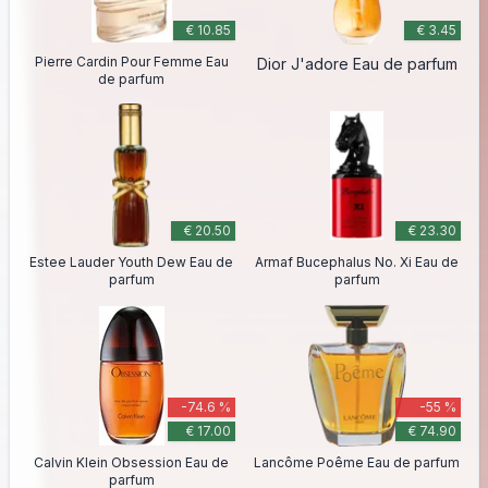
€ 10.85
€ 3.45
Pierre Cardin Pour Femme Eau
Dior J'adore Eau de parfum
de parfum
€ 20.50
€ 23.30
Estee Lauder Youth Dew Eau de
Armaf Bucephalus No. Xi Eau de
parfum
parfum
-74.6 %
-55 %
€ 17.00
€ 74.90
Calvin Klein Obsession Eau de
Lancôme Poême Eau de parfum
parfum