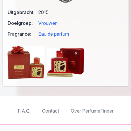
Uitgebracht:
2015
Doelgroep:
Vrouwen
Fragrance:
Eau de parfum
F.A.Q.
Contact
Over PerfumeFinder
TableTopFinder
ToyBricksFinder