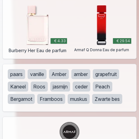
€ 4.33
€ 29.54
Armaf Q Donna Eau de parfum
Burberry Her Eau de parfum
paars
vanille
Amber
amber
grapefruit
Kaneel
Roos
jasmijn
ceder
Peach
Bergamot
Framboos
muskus
Zwarte bes