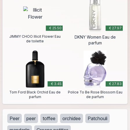
€ 25.50
€ 27.97
JIMMY CHOO Illicit Flower Eau
DKNY Women Eau de
de toilette
parfum
€ 3.45
€ 27.83
Tom Ford Black Orchid Eau de
Police To Be Rose Blossom Eau
parfum
de parfum
Peer
peer
toffee
orchidee
Patchouli