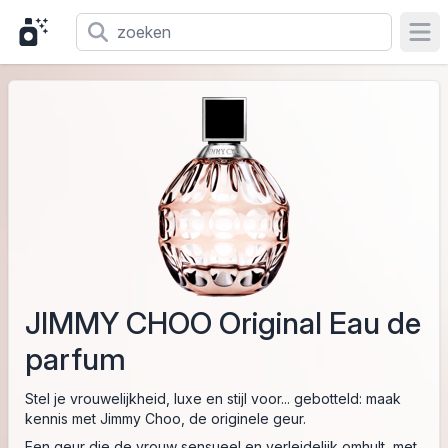
Ope
JIMMY CHOO Original Eau de
parfum
Stel je vrouwelijkheid, luxe en stijl voor... gebotteld: maak
kennis met Jimmy Choo, de originele geur.
Een geur die de vrouw sensueel en verleidelijk omhult, met