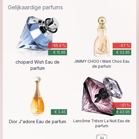
Gelijkaardige parfums
-55.4 %
-57 %
€ 15.85
€ 33.85
JIMMY CHOO I Want Choo Eau
chopard Wish Eau de
de parfum
parfum
-51 %
€ 3.45
€ 43.95
Lancôme Trésor La Nuit Eau de
Dior J'adore Eau de parfum
parfum