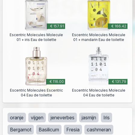
€ 157.91
€ 166.42
Escentric Molecules Molecule
Escentric Molecules Molecule
01 + iris Eau de toilette
01 + mandarin Eau de toilette
€ 116.00
€ 131.79
Escentric Molecules Escentric
Escentric Molecules Molecule
04 Eau de toilette
04 Eau de toilette
oranje
vijgen
jeneverbes
jasmijn
Iris
Bergamot
Basilicum
Fresia
cashmeran