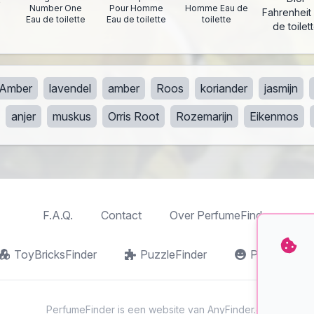
Number One
Pour Homme
Homme Eau de
Fahrenheit
Eau de toilette
Eau de toilette
toilette
de toilet
Amber
lavendel
amber
Roos
koriander
jasmijn
anjer
muskus
Orris Root
Rozemarijn
Eikenmos
F.A.Q.
Contact
Over PerfumeFinder
ToyBricksFinder
PuzzleFinder
PlaymoFind
PerfumeFinder is een website van
AnyFinder.eu