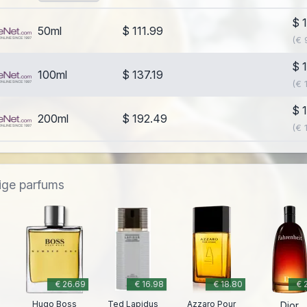
$ 
50ml
$ 111.99
(€ 
$ 
100ml
$ 137.19
(€ 
$ 
200ml
$ 192.49
(€ 
dige parfums
€ 26.69
€ 16.98
€ 18.80
€ 
Hugo Boss
Ted Lapidus
Azzaro Pour
Dior
s