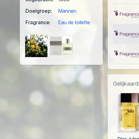
Doelgroep:
Mannen
Fragrance:
Eau de toilette
Gelijkaar
Dior Jule