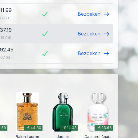
111.99
Bezoeken
97.17)
137.19
Bezoeken
119.04)
192.49
Bezoeken
167.03)
2.59
€ 44.30
€ 14.03
€ 23.66
Ralph Lauren
Jaguar
Cacharel Anaïs