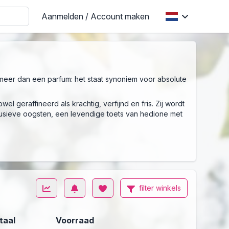
Aanmelden / Account maken
l meer dan een parfum: het staat synoniem voor absolute
l geraffineerd als krachtig, verfijnd en fris. Zij wordt
lusieve oogsten, een levendige toets van hedione met
filter winkels
taal
Voorraad