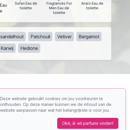
Safari Eau de
Fragrances For
Anaïs Eau de
 Eau
toilette
Men Eau de
toilette
te
toilette
sandelhout
Patchouli
Vetiver
Bergamot
Karwij
Hedione
Deze website gebruikt cookies om jou voorkeuren te
onthouden. Op deze manier kunnen we de inhoud van de
er
PerfumeFinder
website aanpassen naar wat het belangrijkste is voor jou.
Oké, ik wil parfums vinden!