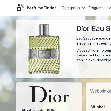
PerfumeFinder
Doelgroep
Fragrance
Dior Eau S
Eau Sauvage eau de to
elegantie, met een "Di
Citrusachtig en bloem
gekenmerkt door een 
een unieke bloemige
Webwinke
Winkel
Uitgebracht:
1966