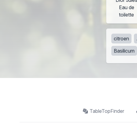
Eau de
toilette
citroen
Basilicum
TableTopFinder