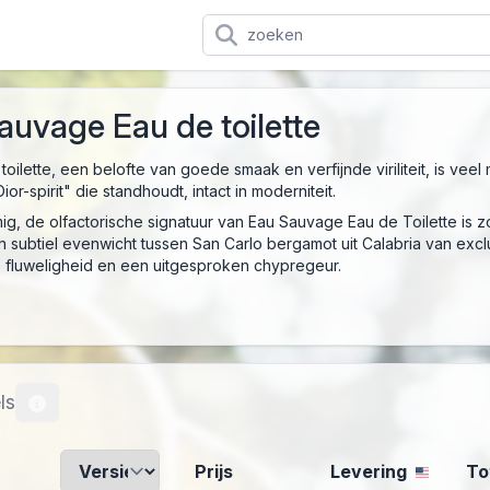
auvage Eau de toilette
ilette, een belofte van goede smaak en verfijnde viriliteit, is vee
or-spirit" die standhoudt, intact in moderniteit.
ig, de olfactorische signatuur van Eau Sauvage Eau de Toilette is zowe
subtiel evenwicht tussen San Carlo bergamot uit Calabria van exc
 fluweligheid en een uitgesproken chypregeur.
ls
Prijs
Levering
To