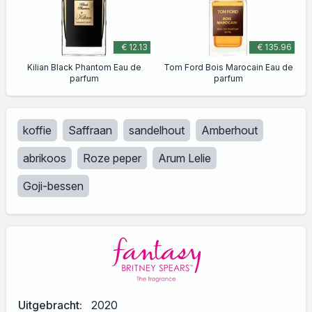
€ 12.13
€ 135.96
Kilian Black Phantom Eau de
Tom Ford Bois Marocain Eau de
parfum
parfum
koffie
Saffraan
sandelhout
Amberhout
abrikoos
Roze peper
Arum Lelie
Goji-bessen
Uitgebracht:
2020