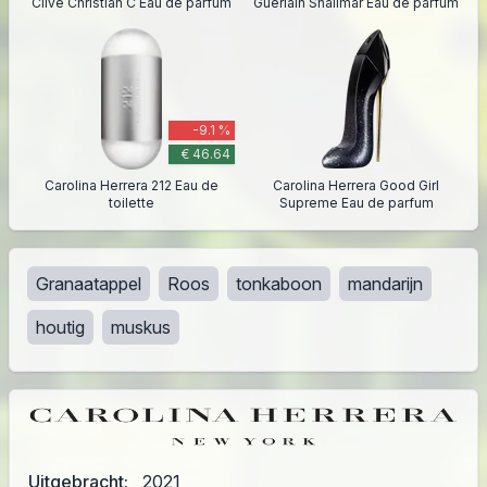
Clive Christian C Eau de parfum
Guerlain Shalimar Eau de parfum
-9.1 %
€ 46.64
Carolina Herrera 212 Eau de
Carolina Herrera Good Girl
toilette
Supreme Eau de parfum
Granaatappel
Roos
tonkaboon
mandarijn
houtig
muskus
Uitgebracht:
2021