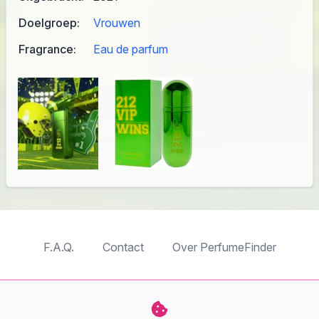
Doelgroep:
Vrouwen
Fragrance:
Eau de parfum
F.A.Q.
Contact
Over PerfumeFinder
TableTopFinder
ToyBricksFinder
PuzzleFinder
PlaymoFinder