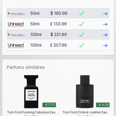
Visite
50ml
$ 160.99
Visite
50ml
£ 133.99
Visite
100ml
$ 221.89
Visite
100ml
£ 207.99
Parfums similaires
€ 7.77
€ 4.29
Tom Ford Fucking Fabulous Eau
Tom Ford Ombré Leather Eau