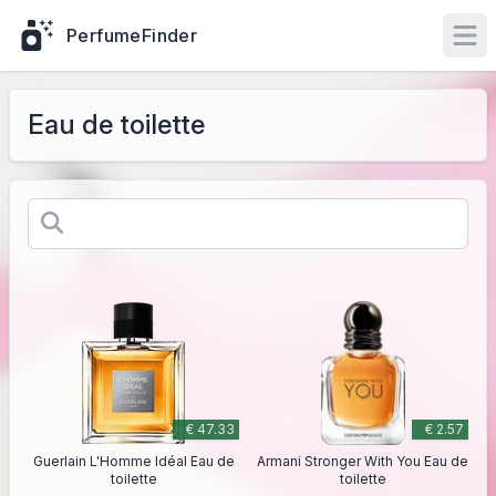
PerfumeFinder
Ope
Eau de toilette
€ 47.33
€ 2.57
Guerlain L'Homme Idéal Eau de
Armani Stronger With You Eau de
toilette
toilette