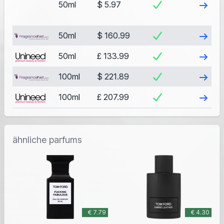
Besuch
50ml
$ 5.97
Besuch
50ml
$ 160.99
Besuch
50ml
£ 133.99
Besuch
100ml
$ 221.89
Besuch
100ml
£ 207.99
ähnliche parfums
€ 7.79
€ 4.30