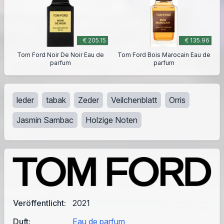
€ 205.15
€ 135.96
Tom Ford Noir De Noir Eau de
Tom Ford Bois Marocain Eau de
parfum
parfum
leder
tabak
Zeder
Veilchenblatt
Orris
Jasmin Sambac
Holzige Noten
Veröffentlicht:
2021
Duft:
Eau de parfum