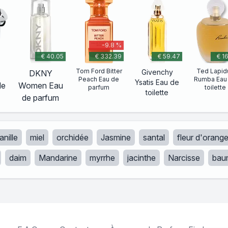
-9.8 %
€ 40.05
€ 332.39
€ 59.47
€ 1
Tom Ford Bitter
Ted Lapid
Givenchy
DKNY
Peach Eau de
Rumba Eau
Ysatis Eau de
de
Women Eau
parfum
toilette
toilette
de parfum
anille
miel
orchidée
Jasmine
santal
fleur d'orange
daim
Mandarine
myrrhe
jacinthe
Narcisse
bau