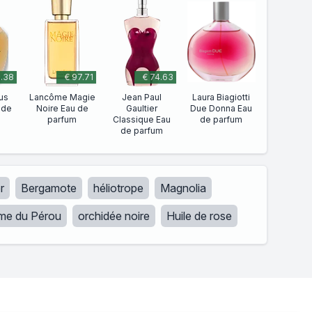
6.38
€ 97.71
€ 74.63
us
Lancôme Magie
Jean Paul
Laura Biagiotti
 de
Noire Eau de
Gaultier
Due Donna Eau
parfum
Classique Eau
de parfum
de parfum
r
Bergamote
héliotrope
Magnolia
me du Pérou
orchidée noire
Huile de rose