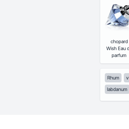
chopard
Wish Eau 
parfum
Rhum
v
labdanum