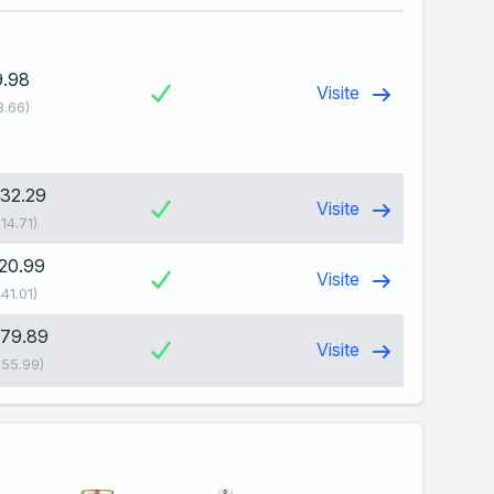
9.98
Visite
8.66)
132.29
Visite
114.71)
120.99
Visite
141.01)
179.89
Visite
155.99)