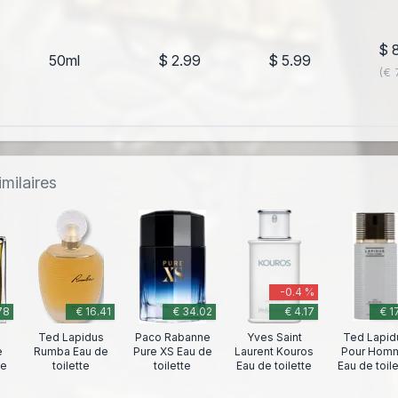
$ 
50ml
$ 2.99
$ 5.99
(€ 
milaires
-0.4 %
78
€ 16.41
€ 34.02
€ 4.17
€ 1
Ted Lapidus
Paco Rabanne
Yves Saint
Ted Lapid
e
Rumba Eau de
Pure XS Eau de
Laurent Kouros
Pour Hom
te
toilette
toilette
Eau de toilette
Eau de toil