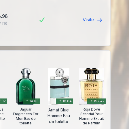
8.98
Visite
7.79)
7.02
€ 14.03
€ 18.84
€ 197.42
us
Jaguar
Roja Dove
Armaf Blue
me
Fragrances For
Scandal Pour
Homme Eau
ette
Men Eau de
Homme Extrait
de toilette
toilette
de Parfum