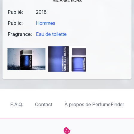
Publié:
2018
Public:
Hommes
Fragrance:
Eau de toilette
F.A.Q.
Contact
À propos de PerfumeFinder
TableTopFinder
ToyBricksFinder
PuzzleFinder
PlaymoFinder