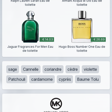
Ralph Lauren Safari Eau de
Armani Acqua di Gio Eau de
toilette
toilette
€ 14.03
€ 26.69
Jaguar Fragrances For Men Eau
Hugo Boss Number One Eau de
de toilette
toilette
sage
Cannelle
coriandre
cèdre
violette
Patchouli
cardamome
cyprès
Baume Tolu