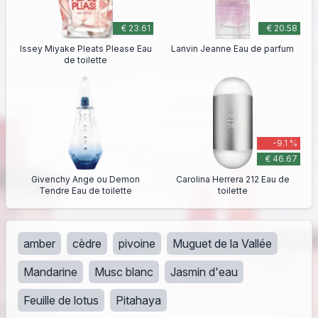
€ 23.61
€ 20.58
Issey Miyake Pleats Please Eau
Lanvin Jeanne Eau de parfum
de toilette
-9.1 %
€ 46.67
Givenchy Ange ou Demon
Carolina Herrera 212 Eau de
Tendre Eau de toilette
toilette
amber
cèdre
pivoine
Muguet de la Vallée
Mandarine
Musc blanc
Jasmin d'eau
Feuille de lotus
Pitahaya