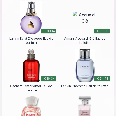
€ 38.14
€ 85.38
Lanvin Eclat D'Arpege Eau de
Armani Acqua di Giò Eau de
parfum
toilette
€ 16.34
€ 24.48
Cacharel Amor Amor Eau de
Lanvin L'homme Eau de toilette
toilette