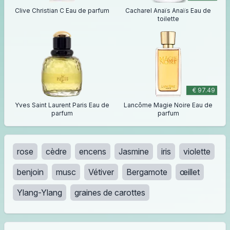
Clive Christian C Eau de parfum
Cacharel Anaïs Anaïs Eau de
toilette
€ 97.49
Yves Saint Laurent Paris Eau de
Lancôme Magie Noire Eau de
parfum
parfum
rose
cèdre
encens
Jasmine
iris
violette
benjoin
musc
Vétiver
Bergamote
œillet
Ylang-Ylang
graines de carottes