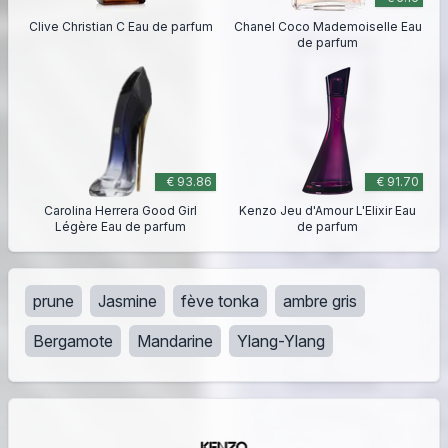
Clive Christian C Eau de parfum
Chanel Coco Mademoiselle Eau
de parfum
€ 93.86
€ 91.70
Carolina Herrera Good Girl
Kenzo Jeu d'Amour L'Elixir Eau
Légère Eau de parfum
de parfum
prune
Jasmine
fève tonka
ambre gris
Bergamote
Mandarine
Ylang-Ylang