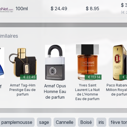
$ 
100ml
$ 24.49
$ 8.95
(€ 
milaires
€ 22.45
€ 113.14
€ 
Armaf Tag-Him
Yves Saint
Paco Raban
Armaf Opus
f
Prestige Eau de
Laurent La Nuit
Million Roya
Homme Eau
parfum
de L'Homme
de parfu
de parfum
Eau de parfum
pamplemousse
sage
Cannelle
Boisé
iris
fève to