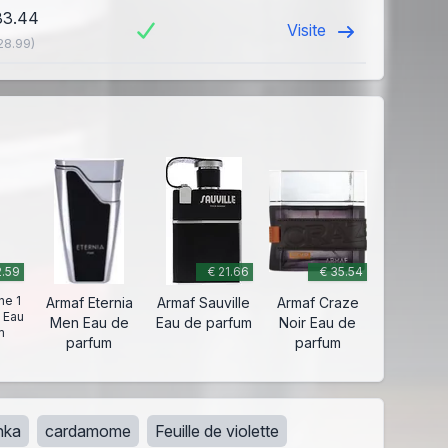
33.44
Visite
28.99)
2.59
€ 21.66
€ 35.54
ne 1
Armaf Eternia
Armaf Sauville
Armaf Craze
l Eau
Men Eau de
Eau de parfum
Noir Eau de
m
parfum
parfum
nka
cardamome
Feuille de violette