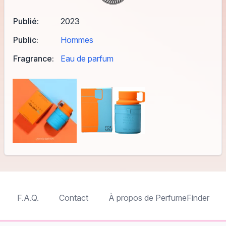
Publié:
2023
Public:
Hommes
Fragrance:
Eau de parfum
F.A.Q.
Contact
À propos de PerfumeFinder
TableTopFinder
ToyBricksFinder