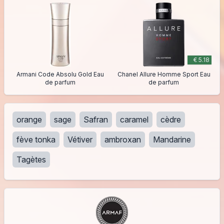
€ 5.18
Armani Code Absolu Gold Eau
Chanel Allure Homme Sport Eau
de parfum
de parfum
orange
sage
Safran
caramel
cèdre
fève tonka
Vétiver
ambroxan
Mandarine
Tagètes