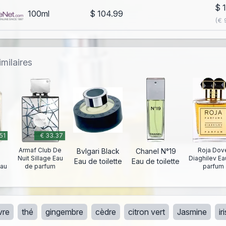
$ 
100ml
$ 104.99
(€ 
milaires
51
€ 33.37
Armaf Club De
Roja Dov
Bvlgari Black
Chanel N°19
Nuit Sillage Eau
Diaghilev Ea
Eau de toilette
Eau de toilette
Eau
de parfum
parfum
vre
thé
gingembre
cèdre
citron vert
Jasmine
ir