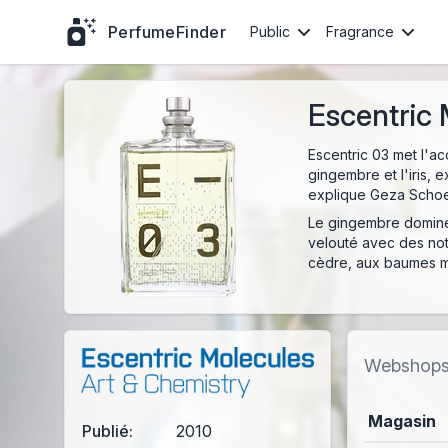
PerfumeFinder
Public
Fragrance
Escentric 
Escentric 03 met l'ac
gingembre et l'iris, e
explique Geza Schoen
Le gingembre domine l
velouté avec des not
cèdre, aux baumes m
Webshop
Magasin
Publié:
2010