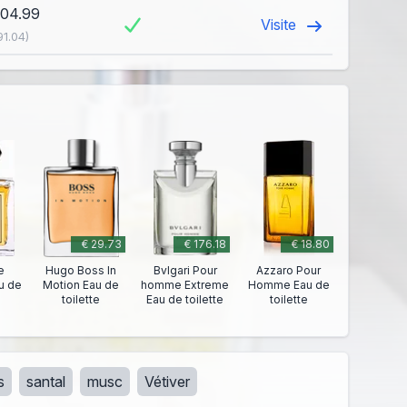
104.99
Visite
91.04)
€ 29.73
€ 176.18
€ 18.80
e
Hugo Boss In
Bvlgari Pour
Azzaro Pour
u de
Motion Eau de
homme Extreme
Homme Eau de
toilette
Eau de toilette
toilette
is
santal
musc
Vétiver