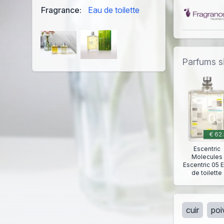
Fragrance:
Eau de toilette
Parfums si
€ 62.
Escentric
Molecules
Escentric 05 
de toilette
cuir
poi