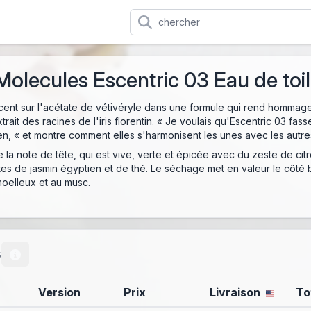
Molecules Escentric 03 Eau de toil
cent sur l'acétate de vétivéryle dans une formule qui rend hommage au
xtrait des racines de l'iris florentin. « Je voulais qu'Escentric 03 fas
, « et montre comment elles s'harmonisent les unes avec les autre
a note de tête, qui est vive, verte et épicée avec du zeste de citron
es de jasmin égyptien et de thé. Le séchage met en valeur le côté b
oelleux et au musc.
s
Version
Prix
Livraison
To