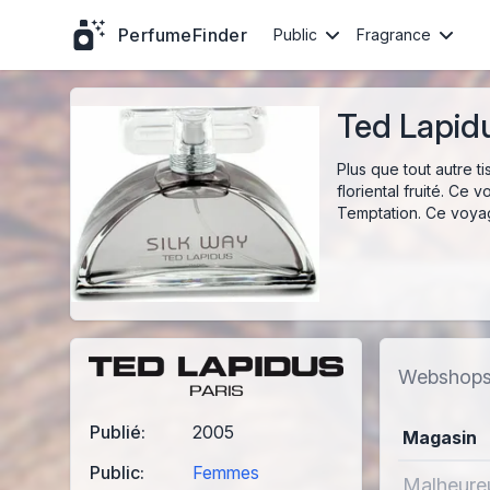
PerfumeFinder
Public
Fragrance
Ted Lapid
Plus que tout autre t
floriental fruité. Ce
Temptation. Ce voyage
Webshop
Publié:
2005
Magasin
Public:
Femmes
Malheureu