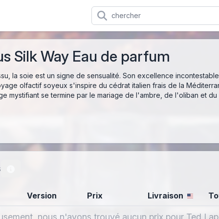
us Silk Way Eau de parfum
issu, la soie est un signe de sensualité. Son excellence incontestabl
 voyage olfactif soyeux s'inspire du cédrat italien frais de la Médit
 mystifiant se termine par le mariage de l'ambre, de l'oliban et du
s
Version
Prix
Livraison
To
sement, nous n'avons trouvé aucun prix pour Ted Lap