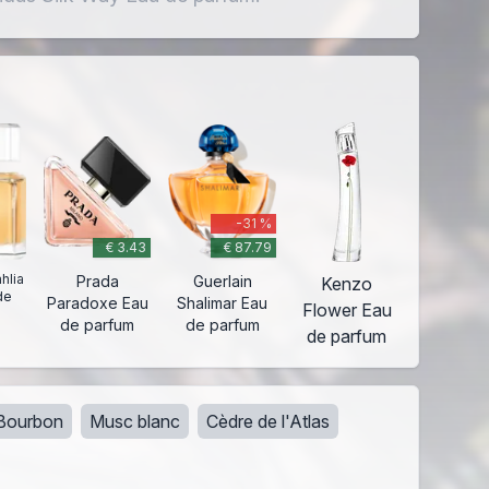
-31 %
€ 3.43
€ 87.79
hlia
Prada
Guerlain
Kenzo
de
Paradoxe Eau
Shalimar Eau
Flower Eau
de parfum
de parfum
de parfum
 Bourbon
Musc blanc
Cèdre de l'Atlas