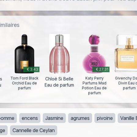
milaires
€ 3.43
€ 27.31
Tom Ford Black
Katy Perry
Givenchy Da
s
Chloé Si Belle
Orchid Eau de
Parfums Mad
Divin Eau 
u
Eau de parfum
parfum
Potion Eau de
parfum
parfum
pomme
encens
Jasmine
agrumes
pivoine
Vanille
uge
Cannelle de Ceylan