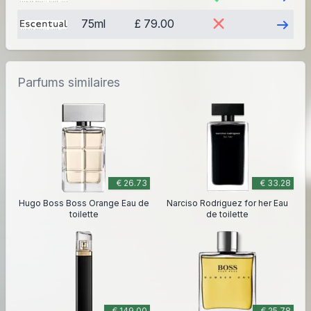
Visite
75ml
£ 79.00
Parfums similaires
€ 26.73
€ 33.28
Hugo Boss Boss Orange Eau de
Narciso Rodriguez for her Eau
toilette
de toilette
€ 149.00
€ 25.78