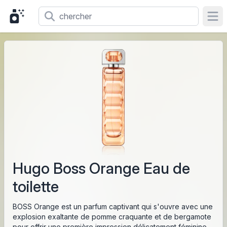
Ope
Hugo Boss Orange Eau de
toilette
BOSS Orange est un parfum captivant qui s'ouvre avec une
explosion exaltante de pomme craquante et de bergamote
pour offrir une première impression délicatement féminine.