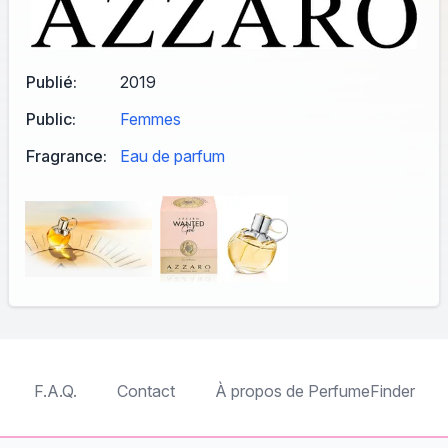
Publié:
2019
Public:
Femmes
Fragrance:
Eau de parfum
F.A.Q.
Contact
À propos de PerfumeFinder
TableTopFinder
ToyBricksFinder