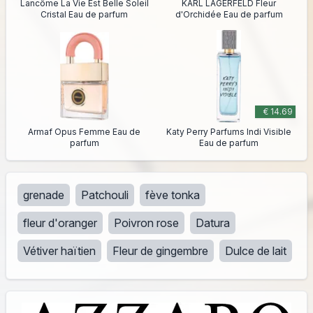
Lancôme La Vie Est Belle Soleil
KARL LAGERFELD Fleur
Cristal Eau de parfum
d'Orchidée Eau de parfum
€ 14.69
Armaf Opus Femme Eau de
Katy Perry Parfums Indi Visible
parfum
Eau de parfum
grenade
Patchouli
fève tonka
fleur d'oranger
Poivron rose
Datura
Vétiver haïtien
Fleur de gingembre
Dulce de lait