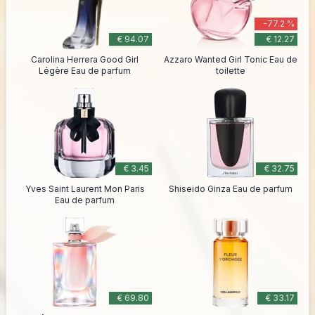
-77.2 %
€ 94.07
€ 12.27
Carolina Herrera Good Girl
Azzaro Wanted Girl Tonic Eau de
Légère Eau de parfum
toilette
€ 3.45
€ 32.75
Yves Saint Laurent Mon Paris
Shiseido Ginza Eau de parfum
Eau de parfum
€ 69.80
€ 33.17