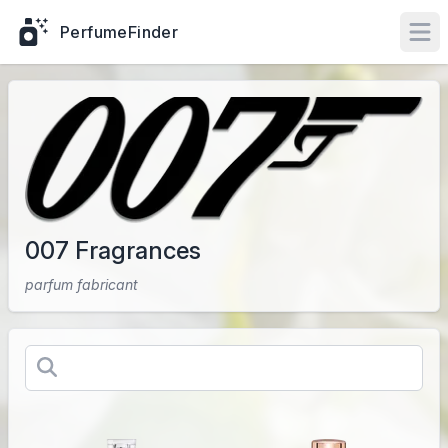
PerfumeFinder
Ope
007 Fragrances
parfum fabricant