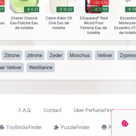
 %
-32.6 %
67
€ 4.31
€ 10.92
€ 17.50
€ 7
Chanel Chance
Calvin Klein CK
DSquared² Red
Escentri
Eau
Eau Fraîche Eau
One Eau de
Wood Pour
Molecule
de toilette
toilette
Femme Eau de
Escentric 01
toilette
de toilett
Zitrone
zitrone
Zeder
Moschus
Vetiver
Zypres
her Vetiver
Weißtanne
F.A.Q.
Contact
Über PerfumeFinder
ToyBricksFinder
PuzzleFinder
PlaymoFind