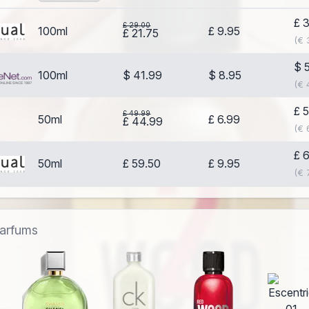
£ 
£ 29.00
100ml
£ 9.95
£ 21.75
(€ 
$ 
100ml
$ 41.99
$ 8.95
(€ 
£ 
£ 49.99
50ml
£ 6.99
£ 44.99
(€ 
£ 
50ml
£ 59.50
£ 9.95
(€ 
parfums