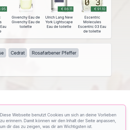
8.95
€ 86.11
€ 91.10
c
Givenchy Eau de
Ulrich Lang New
Escentric
s
Givenchy Eau de
York Lightscape
Molecules
 Eau
toilette
Eau de toilette
Escentric 03 Eau
e
de toilette
se
Cedrat
Rosafarbener Pfeffer
Diese Webseite benutzt Cookies um sich an deine Vorlieben
zu erinnern. Damit können wir den Inhalt der Seite anpassen,
er
PerfumeFinder
um dir das zu zeigen, was dir am Wichtigsten ist.