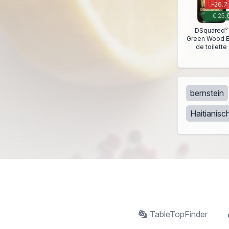
-26.7
€ 25.
DSquared²
Green Wood 
de toilette
bernstein
Haitianisc
TableTopFinder