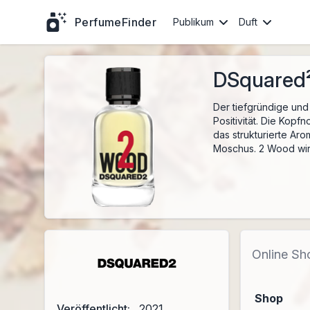
PerfumeFinder
Publikum
Duft
DSquared²
Der tiefgründige und
Positivität. Die Kopf
das strukturierte Aro
Moschus. 2 Wood wird
Online Sh
Shop
Veröffentlicht:
2021