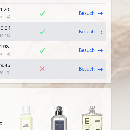
31.70
Besuch
35.34)
50.94
Besuch
44.08)
51.98
Besuch
60.69)
69.45
Besuch
79.41)