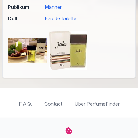
Publikum:
Männer
Duft:
Eau de toilette
F.A.Q.
Contact
Über PerfumeFinder
TableTopFinder
ToyBricksFinder
PuzzleFinder
PlaymoFinder