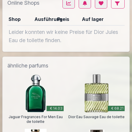
Online Shops
Shop
Ausführung
Preis
Auf lager
Leider konnten wir keine Preise für Dior Jules
Eau de toilette finden.
ähnliche parfums
€ 14.03
€ 68.21
Jaguar Fragrances For Men Eau
Dior Eau Sauvage Eau de toilette
de toilette