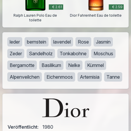
€ 2.61
€ 2.59
Ralph Lauren Polo Eau de
Dior Fahrenheit Eau de toilette
toilette
leder
bernstein
lavendel
Rose
Jasmin
Zeder
Sandelholz
Tonkabohne
Moschus
Bergamotte
Basilikum
Nelke
Kümmel
Alpenveilchen
Eichenmoos
Artemisia
Tanne
Veröffentlicht:
1980