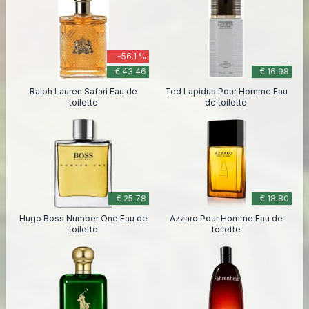
-56.1 %
€ 43.46
€ 16.98
Ralph Lauren Safari Eau de
Ted Lapidus Pour Homme Eau
toilette
de toilette
€ 25.78
€ 18.80
Hugo Boss Number One Eau de
Azzaro Pour Homme Eau de
toilette
toilette