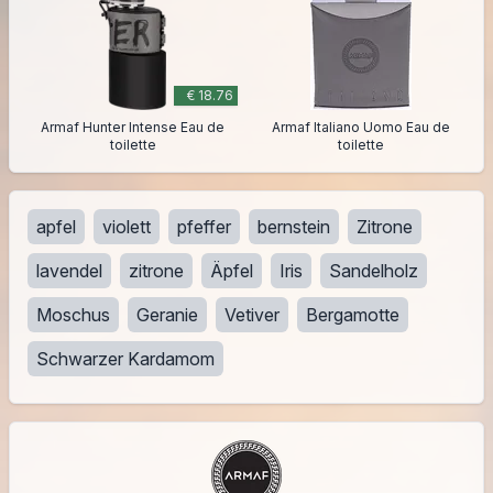
€ 18.76
Armaf Hunter Intense Eau de
Armaf Italiano Uomo Eau de
toilette
toilette
apfel
violett
pfeffer
bernstein
Zitrone
lavendel
zitrone
Äpfel
Iris
Sandelholz
Moschus
Geranie
Vetiver
Bergamotte
Schwarzer Kardamom