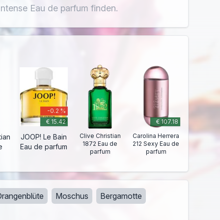
 intense Eau de parfum finden.
-0.2 %
€ 15.42
€ 107.18
Clive Christian
Carolina Herrera
tian
JOOP! Le Bain
1872 Eau de
212 Sexy Eau de
e
Eau de parfum
parfum
parfum
Orangenblüte
Moschus
Bergamotte