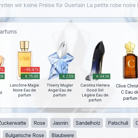
nnten wir keine Preise für Guerlain La petite robe noire
parfums
 %
-45.4 %
28
€ 75.95
€ 2.59
€ 94.14
Lancôme Magie
Thierry Mugler
Carolina Herrera
Clive Chris
Noire Eau de
Angel Eau de
Good Girl
au
C Eau d
parfum
parfum
Légère Eau de
parfum
parfum
Zuckerwatte
Rose
Jasmin
Sandelholz
Patschuli
Bulgarische Rose
Blaubeere