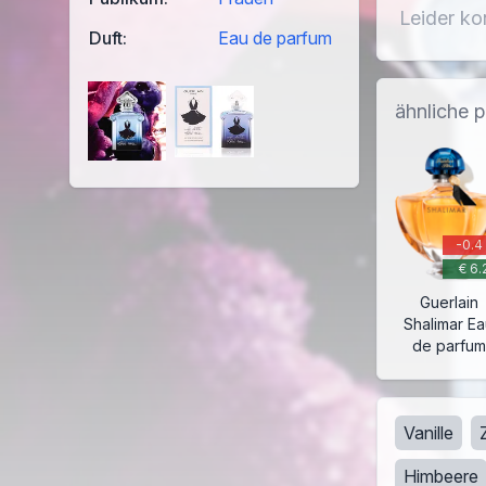
Leider ko
Duft:
Eau de parfum
ähnliche 
-0.4
€ 6.
Guerlain
Shalimar E
de parfum
Vanille
Himbeere