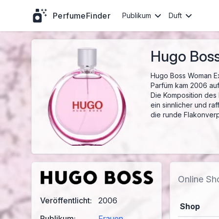
PerfumeFinder
Publikum
Duft
Hugo Bos
Hugo Boss Woman Extr
Parfüm kam 2006 auf 
Die Komposition des 
ein sinnlicher und ra
die runde Flakonver
Online Sh
Veröffentlicht:
2006
Shop
Publikum:
Frauen