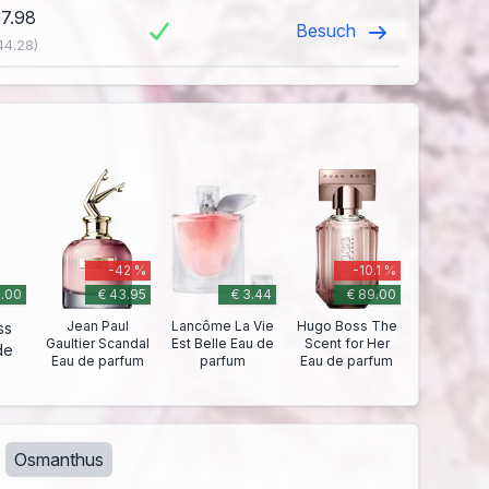
37.98
Besuch
44.28)
-42 %
-10.1 %
9.00
€ 43.95
€ 3.44
€ 89.00
Jean Paul
Lancôme La Vie
Hugo Boss The
ss
Gaultier Scandal
Est Belle Eau de
Scent for Her
de
Eau de parfum
parfum
Eau de parfum
Osmanthus