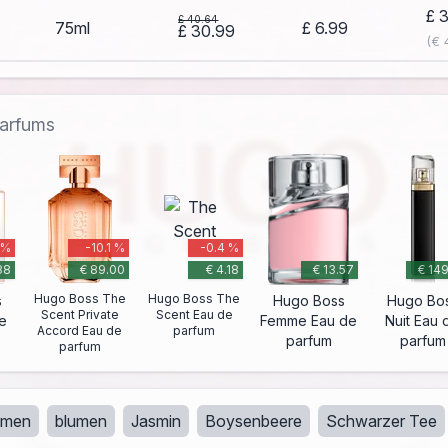
£ 
£ 40.64
75ml
£ 6.99
£ 30.99
(€ 
parfums
 %
-10.1 %
-0.4 %
88
€ 89.00
€ 4.18
€ 13.57
€ 14
Hugo Boss The
Hugo Boss The
s
Hugo Boss
Hugo Bo
Scent Private
Scent Eau de
e
Femme Eau de
Nuit Eau 
Accord Eau de
parfum
parfum
parfum
parfum
umen
blumen
Jasmin
Boysenbeere
Schwarzer Tee