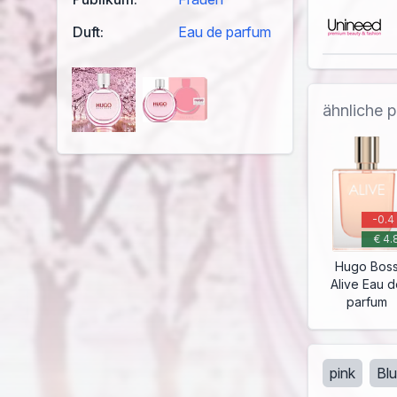
Duft:
Eau de parfum
ähnliche 
-0.4
€ 4.
Hugo Bos
Alive Eau d
parfum
pink
Bl