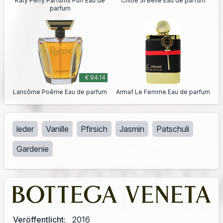
Katy Perry Parfums Purr Eau de
Chloé Si Belle Eau de parfum
parfum
€ 94.14
Lancôme Poême Eau de parfum
Armaf Le Femme Eau de parfum
leder
Vanille
Pfirsich
Jasmin
Patschuli
Gardenie
Veröffentlicht:
2016