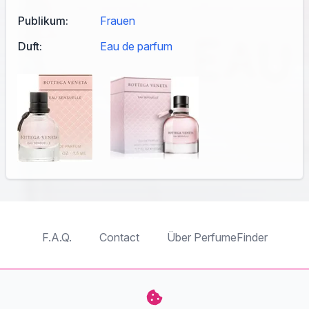
Publikum:
Frauen
Duft:
Eau de parfum
F.A.Q.
Contact
Über PerfumeFinder
TableTopFinder
ToyBricksFinder
PuzzleFinder
PlaymoFinder