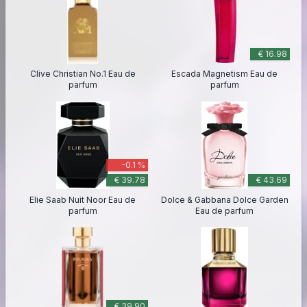
€ 16.98
Clive Christian No.1 Eau de
Escada Magnetism Eau de
parfum
parfum
-0.1 %
€ 39.78
€ 43.69
Elie Saab Nuit Noor Eau de
Dolce & Gabbana Dolce Garden
parfum
Eau de parfum
€ 39.90