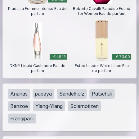
Prada La Femme Intense Eau de
Roberto Cavalli Paradise Found
parfum
for Women Eau de parfum
€ 48.15
€ 73.90
DKNY Liquid Cashmere Eau de
Estee Lauder White Linen Eau
parfum
de parfum
Ananas
papaya
Sandelholz
Patschuli
Benzoe
Ylang-Ylang
Solarnotizen
Frangipani