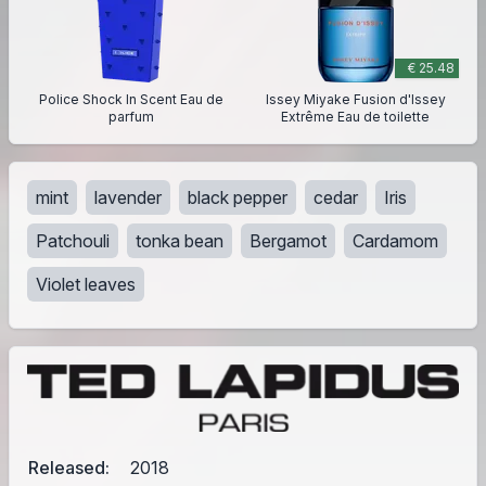
€ 25.48
Police Shock In Scent Eau de
Issey Miyake Fusion d'Issey
parfum
Extrême Eau de toilette
mint
lavender
black pepper
cedar
Iris
Patchouli
tonka bean
Bergamot
Cardamom
Violet leaves
Released:
2018