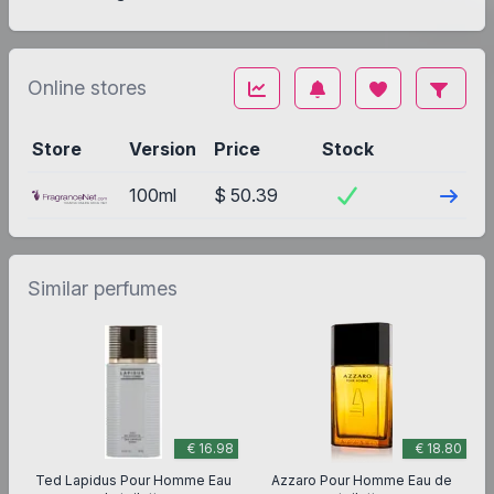
Online stores
Store
Version
Price
Stock
Visit
100ml
$ 50.39
Similar perfumes
€ 16.98
€ 18.80
Ted Lapidus Pour Homme Eau
Azzaro Pour Homme Eau de