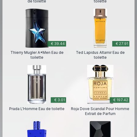
de toilette
toilette
€ 39.44
€ 27.91
Thierry Mugler A*Men Eau de
Ted Lapidus Altamir Eau de
toilette
toilette
€ 3.01
€ 197.42
Prada L'Homme Eau de toilette
Roja Dove Scandal Pour Homme
Extrait de Parfum