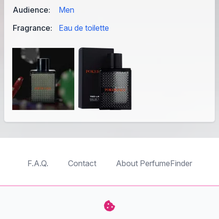
Audience:
Men
Fragrance:
Eau de toilette
F.A.Q.
Contact
About PerfumeFinder
TableTopFinder
ToyBricksFinder
PuzzleFinder
PlaymoFinder