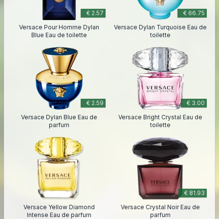
€ 2.57
€ 66.75
Versace Pour Homme Dylan
Versace Dylan Turquoise Eau de
Blue Eau de toilette
toilette
€ 2.59
€ 3.00
Versace Dylan Blue Eau de
Versace Bright Crystal Eau de
parfum
toilette
€ 81.93
Versace Yellow Diamond
Versace Crystal Noir Eau de
Intense Eau de parfum
parfum