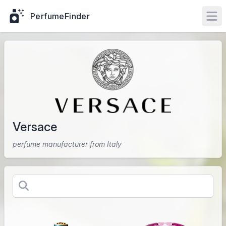
PerfumeFinder
Ope
Versace
perfume manufacturer from Italy