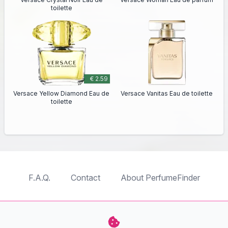
toilette
€ 2.59
Versace Yellow Diamond Eau de
Versace Vanitas Eau de toilette
toilette
F.A.Q.
Contact
About PerfumeFinder
TableTopFinder
ToyBricksFinder
PuzzleFinder
PlaymoFinder