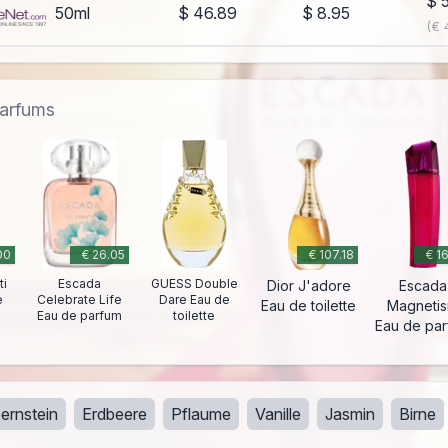
$ 
50ml
$ 46.89
$ 8.95
(€ 
parfums
00
€ 26.05
€ 107.18
€ 1
ti
Escada
GUESS Double
Dior J'adore
Escada
e
Celebrate Life
Dare Eau de
Eau de toilette
Magneti
Eau de parfum
toilette
Eau de pa
ernstein
Erdbeere
Pflaume
Vanille
Jasmin
Birne