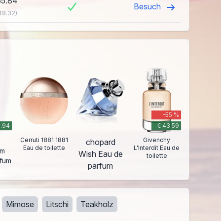
55.84
Besuch
48.32)
-55 %
6.94
€ 43.59
Cerruti 1881 1881
Givenchy
chopard
Eau de toilette
L'Interdit Eau de
sm
Wish Eau de
toilette
rfum
parfum
Mimose
Litschi
Teakholz