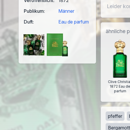
Veröffentlicht:
1872
Leider ko
Publikum:
Männer
Duft:
Eau de parfum
ähnliche 
Clive Christi
1872 Eau d
parfum
pfeffer
Bergamot