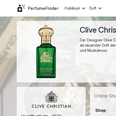
PerfumeFinder
Publikum
Duft
Clive Chri
Der Designer Clive Ch
als teuerster Duft de
und Muskatnuss.
Online Sh
Shop