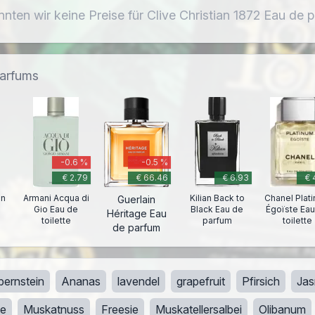
nnten wir keine Preise für Clive Christian 1872 Eau de 
parfums
-0.6 %
-0.5 %
€ 2.79
€ 66.46
€ 6.93
€ 
an
Armani Acqua di
Kilian Back to
Chanel Plat
Guerlain
e
Gio Eau de
Black Eau de
Égoïste Ea
Héritage Eau
toilette
parfum
toilette
de parfum
bernstein
Ananas
lavendel
grapefruit
Pfirsich
Jas
te
Muskatnuss
Freesie
Muskatellersalbei
Olibanum