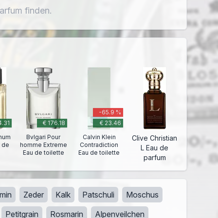
parfum finden.
-65.9 %
4.31
€ 176.18
€ 23.46
inum
Bvlgari Pour
Calvin Klein
Clive Christian
u de
homme Extreme
Contradiction
L Eau de
Eau de toilette
Eau de toilette
parfum
min
Zeder
Kalk
Patschuli
Moschus
Petitgrain
Rosmarin
Alpenveilchen