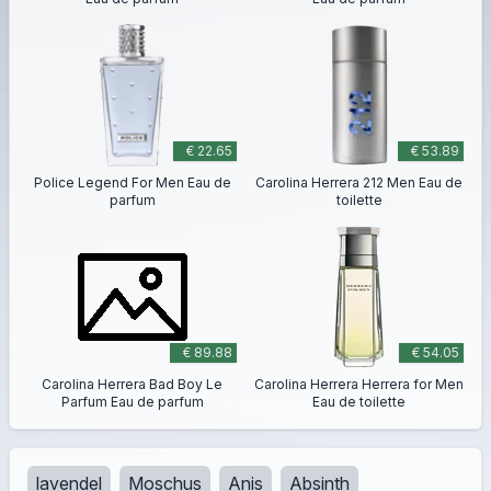
€ 22.65
€ 53.89
Police Legend For Men Eau de
Carolina Herrera 212 Men Eau de
parfum
toilette
€ 89.88
€ 54.05
Carolina Herrera Bad Boy Le
Carolina Herrera Herrera for Men
Parfum Eau de parfum
Eau de toilette
lavendel
Moschus
Anis
Absinth