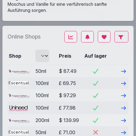
Moschus und Vanille für eine verführerisch sanfte
Ausführung sorgen.
Online Shops
Shop
Preis
Auf lager
Besuch
50ml
$ 87.49
Besuch
100ml
£ 69.75
Besuch
100ml
$ 97.29
Besuch
100ml
£ 77.98
Besuch
200ml
$ 139.99
Besuch
50ml
£ 71.00