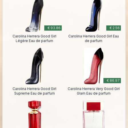
€ 93.86
€ 2.56
Carolina Herrera Good Girl
Carolina Herrera Good Girl Eau
Légère Eau de parfum
de parfum
€ 86.97
Carolina Herrera Good Girl
Carolina Herrera Very Good Girl
Supreme Eau de parfum
Glam Eau de parfum