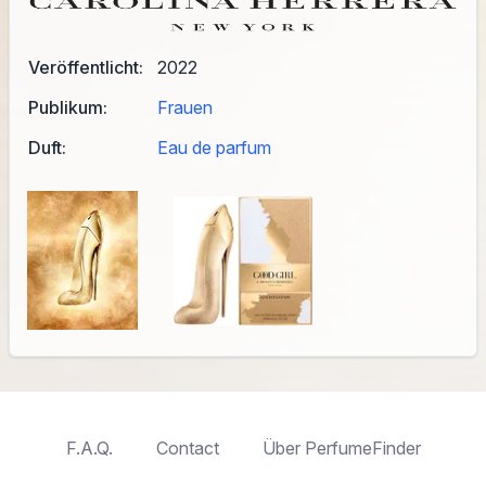
Veröffentlicht:
2022
Publikum:
Frauen
Duft:
Eau de parfum
F.A.Q.
Contact
Über PerfumeFinder