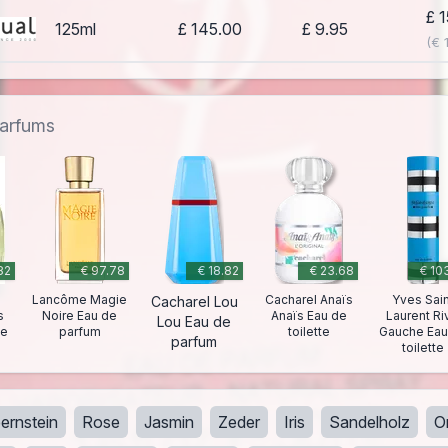
£ 
125ml
£ 145.00
£ 9.95
(€ 
parfums
82
€ 97.78
€ 18.82
€ 23.68
€ 10
Lancôme Magie
Cacharel Anaïs
Yves Sain
Cacharel Lou
s
Noire Eau de
Anaïs Eau de
Laurent Ri
Lou Eau de
te
parfum
toilette
Gauche Eau
parfum
toilette
ernstein
Rose
Jasmin
Zeder
Iris
Sandelholz
O