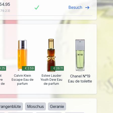
154.95
Besuch
179.23)
3.25
€ 2.59
€ 26.11
t
Calvin Klein
Estee Lauder
Chanel N°19
ve
Escape Eau de
Youth Dew Eau
Eau de toilette
 de
parfum
de parfum
rangenblüte
Moschus
Geranie