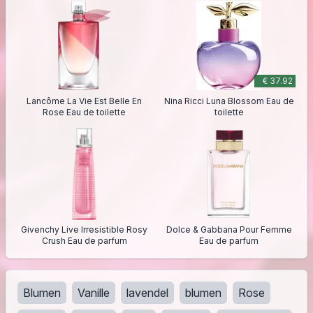
€ 37.92
Lancôme La Vie Est Belle En
Nina Ricci Luna Blossom Eau de
Rose Eau de toilette
toilette
Givenchy Live Irresistible Rosy
Dolce & Gabbana Pour Femme
Crush Eau de parfum
Eau de parfum
Blumen
Vanille
lavendel
blumen
Rose