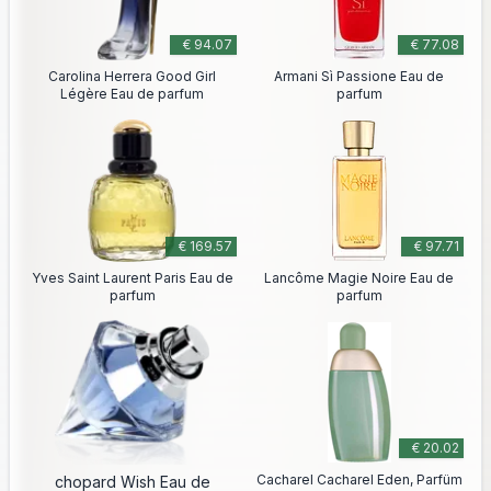
€ 94.07
€ 77.08
Carolina Herrera Good Girl
Armani Sì Passione Eau de
Légère Eau de parfum
parfum
€ 169.57
€ 97.71
Yves Saint Laurent Paris Eau de
Lancôme Magie Noire Eau de
parfum
parfum
€ 20.02
Cacharel Cacharel Eden, Parfüm
chopard Wish Eau de