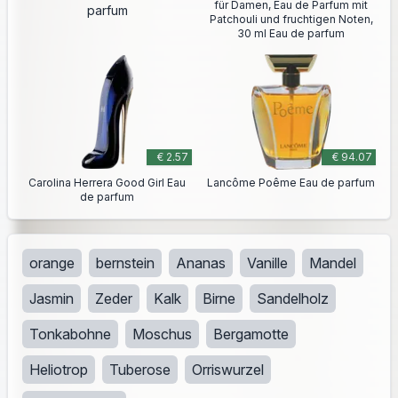
für Damen, Eau de Parfum mit
parfum
Patchouli und fruchtigen Noten,
30 ml Eau de parfum
€ 2.57
€ 94.07
Carolina Herrera Good Girl Eau
Lancôme Poême Eau de parfum
de parfum
orange
bernstein
Ananas
Vanille
Mandel
Jasmin
Zeder
Kalk
Birne
Sandelholz
Tonkabohne
Moschus
Bergamotte
Heliotrop
Tuberose
Orriswurzel